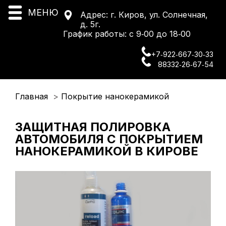
Меню
❌
МЕНЮ
Адрес:
г. Киров, ул. Солнечная,
Главная
Ремонт
д. 5г.
вмятин
График работы: с 9‑00 до 18‑00
О нас
Фото
+7‑922‑667‑30‑33
ремонта
вмятин
88332‑26‑67‑54
Видео
Услуги
➜
ремонта
вмятин
Прайс
Полировка
Главная
Покрытие нанокерамикой
Вакансии
Полировка
фар
ЗАЩИТНАЯ ПОЛИРОВКА
АВТОМОБИЛЯ С ПОКРЫТИЕМ
Схема проезда
Полировка
стёкол
НАНОКЕРАМИКОЙ В КИРОВЕ
Обучение
Ремонт
сколов
Ремонт
порогов
Шумоизоляция