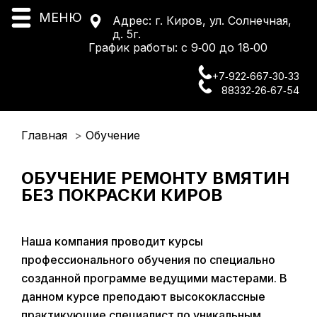
Меню
❌
МЕНЮ
Адрес:
г. Киров, ул. Солнечная,
Главная
Ремонт
д. 5г.
вмятин
График работы: с 9‑00 до 18‑00
О нас
Фото
+7‑922‑667‑30‑33
ремонта
вмятин
88332‑26‑67‑54
Видео
Услуги
➜
ремонта
вмятин
Прайс
Полировка
Главная
Обучение
Вакансии
Полировка
фар
ОБУЧЕНИЕ РЕМОНТУ ВМЯТИН
БЕЗ ПОКРАСКИ КИРОВ
Схема проезда
Полировка
стёкол
Обучение
Ремонт
сколов
Наша компания проводит курсы
Ремонт
профессионального обучения по специально
порогов
созданной программе ведущими мастерами. В
Шумоизоляция
данном курсе преподают высококлассные
практикующие специалист по уникальным