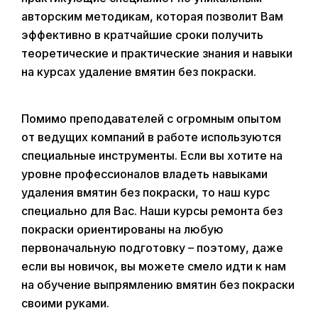
Покрытие
жидким
авторским методикам, которая позволит Вам
стеклом
эффективно в кратчайшие сроки получить
Покрытие
нанокерамикой
теоретические и практические знания и навыки
Подготовка
на курсах удаление вмятин без покраски.
к
продаже
Измерение
толщины
Помимо преподавателей с огромным опытом
лакокрасочного
Кузовные,
от ведущих компаний в работе используются
покрытия
Жестяно-
специальные инструменты. Если вы хотите на
сварочные
Подготовка
работы
уровне профессионалов владеть навыками
и
покраска
удаления вмятин без покраски, то наш курс
Установка
автомобилей
ходовых
специально для Вас. Наши курсы ремонта без
огней
Нанесение
покраски ориентированы на любую
на
первоначальную подготовку – поэтому, даже
стекла
Видео
антидождя
если вы новичок, вы можете смело идти к нам
ремонта
сколов
на обучение выпрямлению вмятин без покраски
Назад
➜
своими руками.